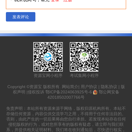
发表评论
资源宝网小程序
考试集网小程序
Copyright ©资源宝 版权所有.
网站简介
|
用户协议
|
隐私协议
|
版
权声明
|
侵权投诉
鄂ICP备2024063925号-6
鄂公网安备
42018502007766号
免责声明：本站所有资源来源于网络，版权归原机构所有。本站不
存储任何资源，内容仅供交流学习之用，不得用于任何非法目的。
否则，由此产生的一切后果将由您自行承担。若发现本站存在任何
侵犯版权的行为，或对您所享有的版权有疑虑，请立即与我们联
系，并提供相关证明材料。我们将在收到通知后，尽快进行核实，