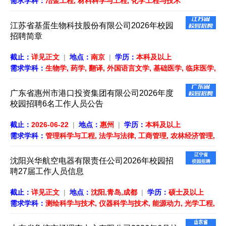
需求学科：
冶金工程, 材料科学与工程, 化学工程与技术
江苏省基蛋生物科技股份有限公司2026年校园
招聘简章
截止：
详见正文
|
地点：
南京
|
学历：
本科及以上
需求学科：
生物学, 药学, 翻译, 外国语言文学, 基础医学, 临床医学,
口腔医学, 公共卫生与预防医学, 中医学, 中西医结合, 中药学, 特种
医学, 医学技术, 护理学
广东省惠州市港口投资集团有限公司2026年度
校园招聘6名工作人员公告
截止：
2026-06-22
|
地点：
惠州
|
学历：
本科及以上
需求学科：
管理科学与工程, 法学与法律, 工商管理, 农林经济管理,
公共管理学, 信息资源管理（图书馆、情报与档案管理）, 旅游与酒
店管理, 审计, 金融学, 土木工程与土木水利
沈阳兴华航空电器有限责任公司2026年校园招
聘27届工作人员信息
截止：
详见正文
|
地点：
沈阳,青岛,成都
|
学历：
硕士及以上
需求学科：
测绘科学与技术, 仪器科学与技术, 能源动力, 光学工程,
工商管理, 新闻传播学, 电子科学与技术, 信息与通信工程, 电气工
程, 机械工程, 控制科学与工程