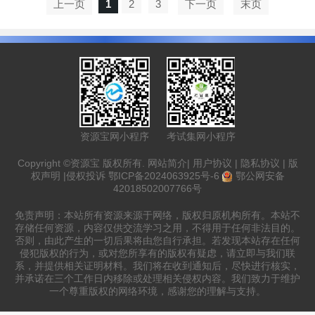
上一页
1
2
3
下一页
末页
资源宝网小程序
考试集网小程序
Copyright ©资源宝 版权所有.
网站简介
|
用户协议
|
隐私协议
|
版
权声明
|
侵权投诉
鄂ICP备2024063925号-6
鄂公网安备
42018502007766号
免责声明：本站所有资源来源于网络，版权归原机构所有。本站不
存储任何资源，内容仅供交流学习之用，不得用于任何非法目的。
否则，由此产生的一切后果将由您自行承担。若发现本站存在任何
侵犯版权的行为，或对您所享有的版权有疑虑，请立即与我们联
系，并提供相关证明材料。我们将在收到通知后，尽快进行核实，
并承诺在三个工作日内移除或处理相关侵权内容。我们致力于维护
一个尊重版权的网络环境，感谢您的理解与支持。