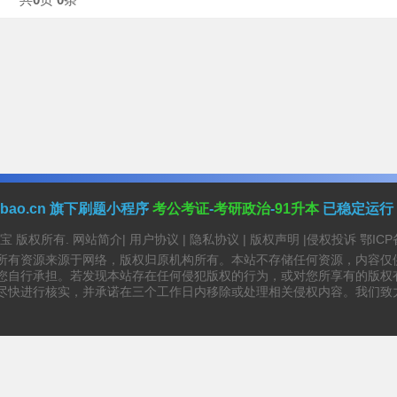
anbao.cn 旗下刷题小程序
考公考证
-
考研政治
-
91升本
已稳定运行
资源宝 版权所有.
网站简介
|
用户协议
|
隐私协议
|
版权声明
|
侵权投诉
鄂ICP
所有资源来源于网络，版权归原机构所有。本站不存储任何资源，内容仅
您自行承担。若发现本站存在任何侵犯版权的行为，或对您所享有的版权
尽快进行核实，并承诺在三个工作日内移除或处理相关侵权内容。我们致