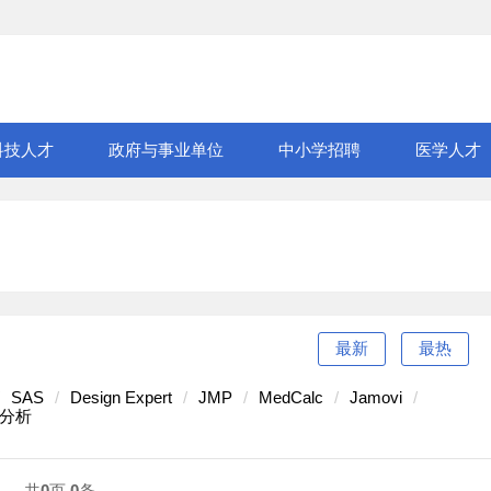
科技人才
政府与事业单位
中小学招聘
医学人才
最新
最热
SAS
Design Expert
JMP
MedCalc
Jamovi
次分析
共
0
页
0
条