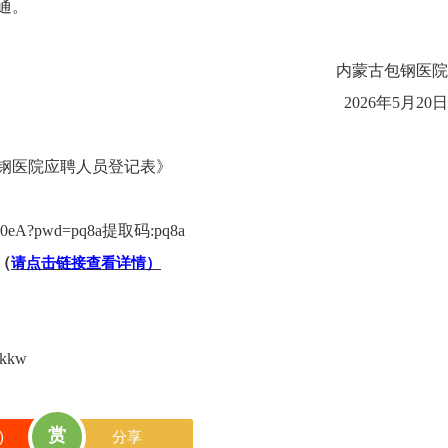
通。
内蒙古包钢医院
2026年5月20日
钢医院应聘人员登记表》
z0eA?pwd=pq8a
提取码:
pq8a
（
请点击链接查看详情）
Skkw
赏
)
分享