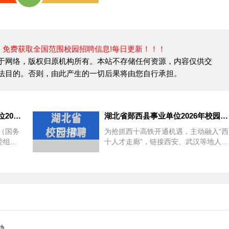
，免费获取全国范围校园招聘信息!每日更新！！！
于网络，版权归原机构所有。本站不存储任何资源，内容仅供交
法目的。否则，由此产生的一切后果将由您自行承担。
辽宁省海城市卫健系统事业单位2026年面向24-26届毕业生秋季校园招聘15名工作人员公告
湖北省郧西县事业单位2026年校园招聘10名高层次及急需紧缺人才公告（第二场）
（国务
下一篇
为抢抓西十高铁开通机遇，主动融入“西
委组织
十人才走廊”，链接西安、武汉等地人才
知》
资源，为全县事业单位及产业企业引进
高素质专业化人...
内蒙古工业大学2026年6月招聘100名应届毕业生助理公告