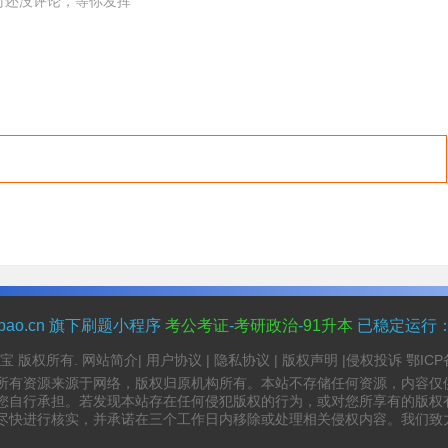
时还没评论，等你发挥
nbao.cn 旗下刷题小程序
考公考证
-
考研政治
-
91升本
已稳定运行
资源宝 版权所有.
网站简介
|
用户协议
|
隐私协议
|
版权声明
|
侵权投诉
鄂ICP
所有资源来源于网络，版权归原机构所有。本站不存储任何资源，内容仅
您自行承担。若发现本站存在任何侵犯版权的行为，或对您所享有的版权
尽快进行核实，并承诺在三个工作日内移除或处理相关侵权内容。我们致