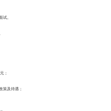
面试。
。
万元；
政策及待遇；