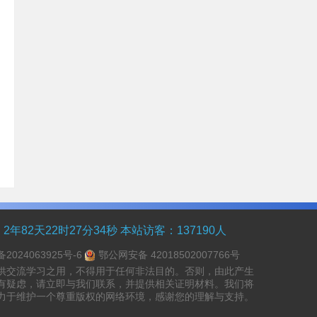
：
2年82天22时27分34秒
本站访客：137190人
备2024063925号-6
鄂公网安备 42018502007766号
供交流学习之用，不得用于任何非法目的。否则，由此产生
有疑虑，请立即与我们联系，并提供相关证明材料。我们将
力于维护一个尊重版权的网络环境，感谢您的理解与支持。