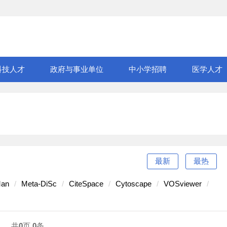
科技人才
政府与事业单位
中小学招聘
医学人才
最新
最热
an
Meta-DiSc
CiteSpace
Cytoscape
VOSviewer
共
0
页
0
条