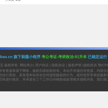
anbao.cn 旗下刷题小程序
考公考证
-
考研政治
-
91升本
已稳定运行
资源宝 版权所有.
网站简介
|
用户协议
|
隐私协议
|
版权声明
|
侵权投诉
鄂ICP
所有资源来源于网络，版权归原机构所有。本站不存储任何资源，内容仅
您自行承担。若发现本站存在任何侵犯版权的行为，或对您所享有的版权
尽快进行核实，并承诺在三个工作日内移除或处理相关侵权内容。我们致